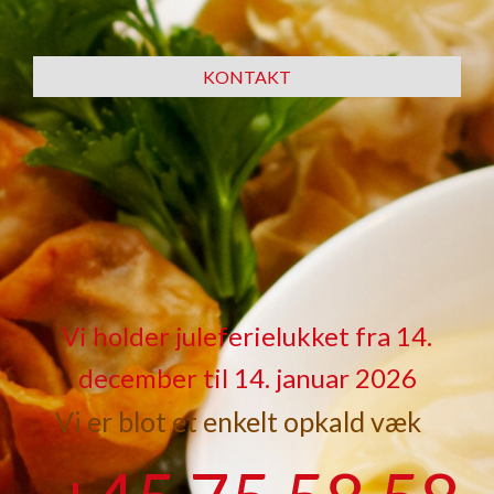
KONTAKT​
Vi holder juleferielukket fra 14.
december til 14. januar 2026​
Vi er blot et enkelt opkald væk