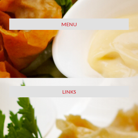
MENU​
LINKS​