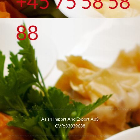
+45 75 58 58
88​
​Asian Import And Export ApS
CVR:33039638